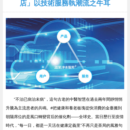
店」以技術服務執潮流之牛耳
“不治已病治未病”，這句古老的中醫智慧在過去兩年間靜悄悄
升騰為主流患者的共鳴。#把健康和養老板塊從快消費的金臺搬到
朝陽席位的是風口轉變背后的催化劑——全球史。當日歷行至疫情
時代，“每一日，都是一天活在健康定義里”不再只是茶局的風雅句